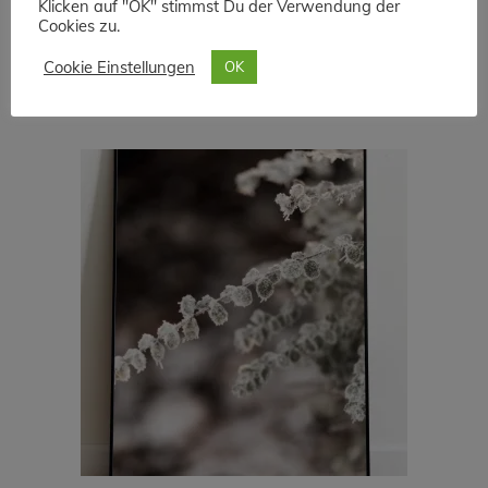
Klicken auf "OK" stimmst Du der Verwendung der
Cookies zu.
Cookie Einstellungen
OK
ÄHNLICHE PRODUKTE
Dieses
AUSFÜHRUNG WÄHLEN
Produkt