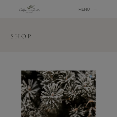
MENÜ
SHOP
SHOP