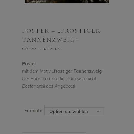
POSTER – „FROSTIGER
TANNENZWEIG“
Preisspanne:
€
9,00
–
€
12,00
€9,00
bis
Poster
€12,00
mit dem Motiv „
frostiger Tannenzweig
“
Der Rahmen und die Deko sind nicht
Bestandteil des Angebots!
Formate
Option auswählen