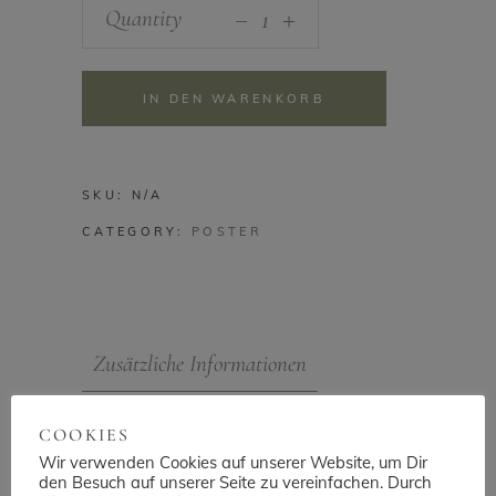
_
Poster
Quantity
+
-
"frostiger
Tannenzweig"
IN DEN WARENKORB
quantity
SKU:
N/A
CATEGORY:
POSTER
Zusätzliche Informationen
COOKIES
GEWICHT
0,5 KG
Wir verwenden Cookies auf unserer Website, um Dir
MASSE
49 × 33 × 0,5 CM
den Besuch auf unserer Seite zu vereinfachen. Durch