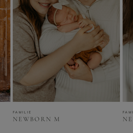
FAMILIE
FAM
NEWBORN M
N